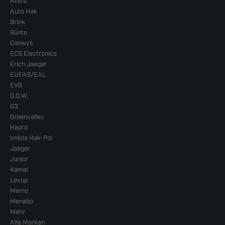
Atera
Auto Hak
Brink
Bünte
Conwys
ECS Electronics
Erich Jaeger
EUFAB/EAL
EVB
G.D.W.
G3
Greenvalley
Hapro
Imiola Hak-Pol
Jaeger
Junior
Kamei
Levup
Memo
Menabo
Mehr
Alle Marken