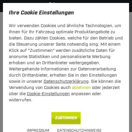
Ihre Cookie Einstellungen
Anmelden
Wir verwenden Cookies und ähnliche Technologien, um
Ihnen für Ihr Fahrzeug optimale Produktangebote zu
Mein Konto
bieten. Dazu zählen Cookies, welche für den Betrieb und
die Steuerung unserer Seite notwendig sing. Mit einem
Falls Sie schon Kunde bei uns sind, melden Sie sich bitte
Klick auf "Zustimmen" werden zusätzliche Daten für
hier mit Ihrer E-Mail-Adresse und Ihrem Passwort an.
anonyme Statistiken und personalisierte Werbung
erhoben und an Drittanbieter weitergegeben.
Ich bin bereits Kunde
Weitergehende Informationen zur Datenverarbeitung
Bitte mit E-Mail-Adresse und Passwort hier anmelden.
durch Drittanbieter, erhalten Sie in den Einstellungen
sowie in unserer
Datenschutzerklärung
. Sie können die
E-Mail:
Verwendung von Cookies auch
ablehnen
oder jederzeit
über die
Cookie-Einstellungen
anpassen oder
widerrufen.
Passwort:
Passwort vergessen
ZUSTIMMEN
angemeldet bleiben
IMPRESSUM
DATENSCHUTZHINWEISE