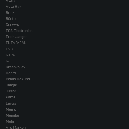
Atera
Auto Hak
Brink
Bünte
Conwys
ECS Electronics
Erich Jaeger
EUFAB/EAL
EVB
G.D.W.
G3
Greenvalley
Hapro
Imiola Hak-Pol
Jaeger
Junior
Kamei
Levup
Memo
Menabo
Mehr
Alle Marken