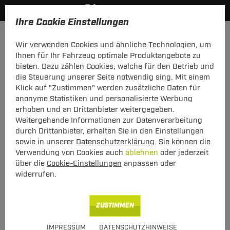
Ihre Cookie Einstellungen
Anmelden
Wir verwenden Cookies und ähnliche Technologien, um
Ihnen für Ihr Fahrzeug optimale Produktangebote zu
Mein Konto
bieten. Dazu zählen Cookies, welche für den Betrieb und
die Steuerung unserer Seite notwendig sing. Mit einem
Falls Sie schon Kunde bei uns sind, melden Sie sich bitte
Klick auf "Zustimmen" werden zusätzliche Daten für
hier mit Ihrer E-Mail-Adresse und Ihrem Passwort an.
anonyme Statistiken und personalisierte Werbung
erhoben und an Drittanbieter weitergegeben.
Ich bin bereits Kunde
Weitergehende Informationen zur Datenverarbeitung
Bitte mit E-Mail-Adresse und Passwort hier anmelden.
durch Drittanbieter, erhalten Sie in den Einstellungen
sowie in unserer
Datenschutzerklärung
. Sie können die
E-Mail:
Verwendung von Cookies auch
ablehnen
oder jederzeit
über die
Cookie-Einstellungen
anpassen oder
widerrufen.
Passwort:
Passwort vergessen
ZUSTIMMEN
angemeldet bleiben
IMPRESSUM
DATENSCHUTZHINWEISE