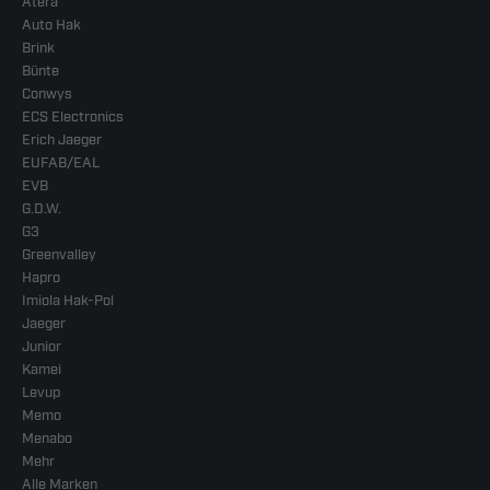
Atera
Auto Hak
Brink
Bünte
Conwys
ECS Electronics
Erich Jaeger
EUFAB/EAL
EVB
G.D.W.
G3
Greenvalley
Hapro
Imiola Hak-Pol
Jaeger
Junior
Kamei
Levup
Memo
Menabo
Mehr
Alle Marken