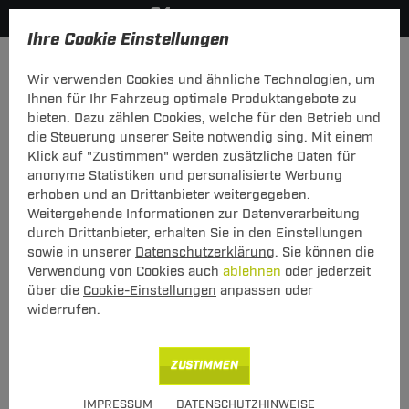
Ihre Cookie Einstellungen
Anmelden
Wir verwenden Cookies und ähnliche Technologien, um
Ihnen für Ihr Fahrzeug optimale Produktangebote zu
Mein Konto
bieten. Dazu zählen Cookies, welche für den Betrieb und
die Steuerung unserer Seite notwendig sing. Mit einem
Falls Sie schon Kunde bei uns sind, melden Sie sich bitte
Klick auf "Zustimmen" werden zusätzliche Daten für
hier mit Ihrer E-Mail-Adresse und Ihrem Passwort an.
anonyme Statistiken und personalisierte Werbung
erhoben und an Drittanbieter weitergegeben.
Ich bin bereits Kunde
Weitergehende Informationen zur Datenverarbeitung
Bitte mit E-Mail-Adresse und Passwort hier anmelden.
durch Drittanbieter, erhalten Sie in den Einstellungen
sowie in unserer
Datenschutzerklärung
. Sie können die
E-Mail:
Verwendung von Cookies auch
ablehnen
oder jederzeit
über die
Cookie-Einstellungen
anpassen oder
widerrufen.
Passwort:
Passwort vergessen
ZUSTIMMEN
angemeldet bleiben
IMPRESSUM
DATENSCHUTZHINWEISE