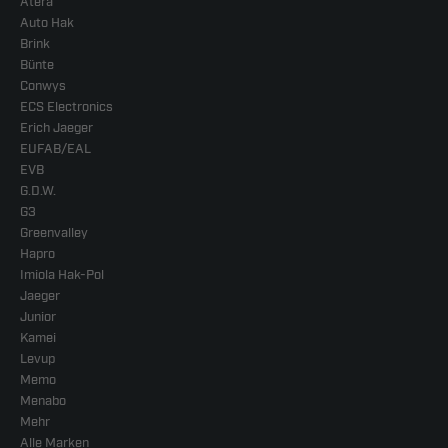
Atera
Auto Hak
Brink
Bünte
Conwys
ECS Electronics
Erich Jaeger
EUFAB/EAL
EVB
G.D.W.
G3
Greenvalley
Hapro
Imiola Hak-Pol
Jaeger
Junior
Kamei
Levup
Memo
Menabo
Mehr
Alle Marken