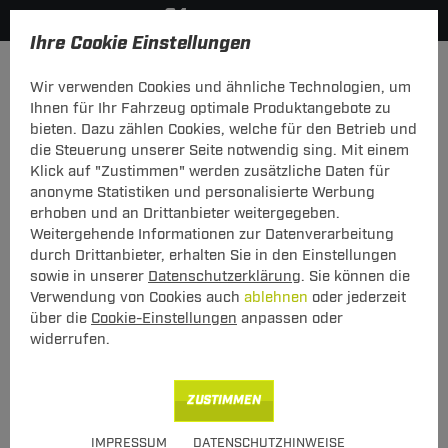
Ihre Cookie Einstellungen
Anmelden
Wir verwenden Cookies und ähnliche Technologien, um
Ihnen für Ihr Fahrzeug optimale Produktangebote zu
Mein Konto
bieten. Dazu zählen Cookies, welche für den Betrieb und
die Steuerung unserer Seite notwendig sing. Mit einem
Falls Sie schon Kunde bei uns sind, melden Sie sich bitte
Klick auf "Zustimmen" werden zusätzliche Daten für
hier mit Ihrer E-Mail-Adresse und Ihrem Passwort an.
anonyme Statistiken und personalisierte Werbung
erhoben und an Drittanbieter weitergegeben.
Ich bin bereits Kunde
Weitergehende Informationen zur Datenverarbeitung
Bitte mit E-Mail-Adresse und Passwort hier anmelden.
durch Drittanbieter, erhalten Sie in den Einstellungen
sowie in unserer
Datenschutzerklärung
. Sie können die
E-Mail:
Verwendung von Cookies auch
ablehnen
oder jederzeit
über die
Cookie-Einstellungen
anpassen oder
widerrufen.
Passwort:
Passwort vergessen
ZUSTIMMEN
angemeldet bleiben
IMPRESSUM
DATENSCHUTZHINWEISE