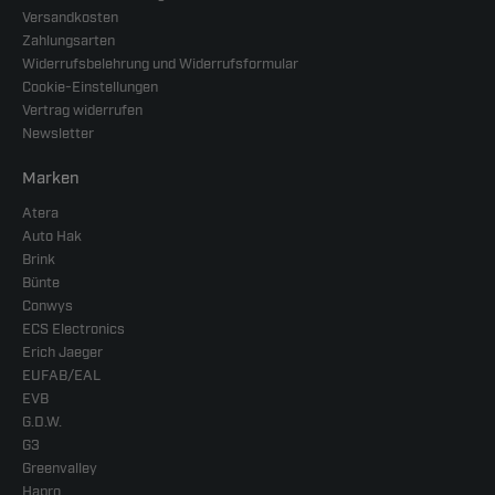
Versandkosten
Zahlungsarten
Widerrufsbelehrung und Widerrufsformular
Cookie-Einstellungen
Vertrag widerrufen
Newsletter
Marken
Atera
Auto Hak
Brink
Bünte
Conwys
ECS Electronics
Erich Jaeger
EUFAB/EAL
EVB
G.D.W.
G3
Greenvalley
Hapro